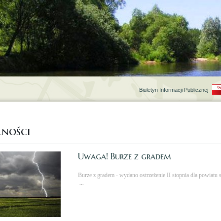
Biuletyn Informacji Publicznej
ności
Uwaga! Burze z gradem
Burze z gradem - wydano ostrzeżenie II stopnia dla powiatu s
...