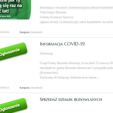
Informacja o otwartym i konkurencyjnym naborze kandydat
Wójt Gminy Burzenin
Gminny Komisarz Spisowy
ogłasza otwarty i konkurencyjny nabór kandydatów na rachmi
020-06-16
Kategoria:
Aktualności
Informacja COVID-19
Informacja
Urząd Gminy Burzenin informuje, że na dzień 15 czerwca 202
mieszkańców gminy Burzenin odnotowano 3 przypadki za
(Koronawirus).
Zachęcamy do bieżącego śledzenia stron interne ...
020-06-15
Kategoria:
Aktualności
Sprzedaż działek budowlanych