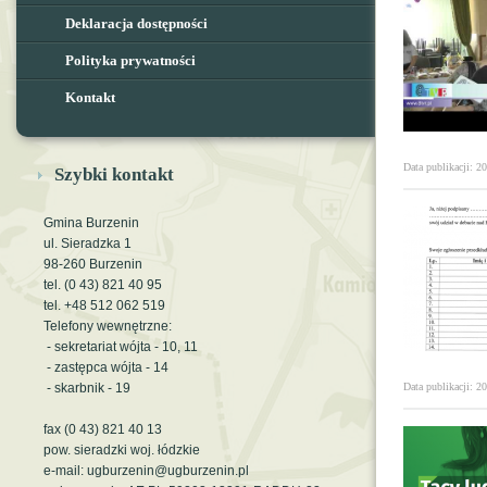
Deklaracja dostępności
Polityka prywatności
Kontakt
Data publikacji: 2
Szybki kontakt
Gmina Burzenin
ul. Sieradzka 1
98-260 Burzenin
tel. (0 43) 821 40 95
tel. +48 512 062 519
Telefony wewnętrzne:
- sekretariat wójta - 10, 11
- zastępca wójta - 14
- skarbnik - 19
Data publikacji: 2
fax (0 43) 821 40 13
pow. sieradzki woj. łódzkie
e-mail: ugburzenin@ugburzenin.pl