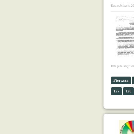
Data publikacji: 2
Data publikacji: 2
Pierwsza
127
128