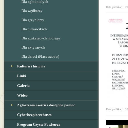
Dla zgłodniałych
Data publikacji: 2
Dla wędkarzy
Dla grzybiarzy
Dla ciekawskich
Dla szukających noclegu
Dla aktywnych
Dla dzieci (Place zabaw)
Kultura i historia
Linki
Galeria
Wideo
Zgłoszenia awarii i dostępna pomoc
Data publikacji: 2
Cyberbezpieczeństwo
Program Czyste Powietrze