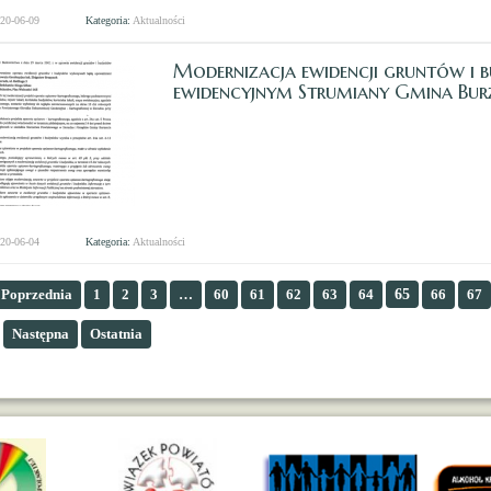
020-06-09
Kategoria:
Aktualności
Modernizacja ewidencji gruntów i 
ewidencyjnym Strumiany Gmina Bur
020-06-04
Kategoria:
Aktualności
Poprzednia
1
2
3
…
60
61
62
63
64
65
66
67
Następna
Ostatnia