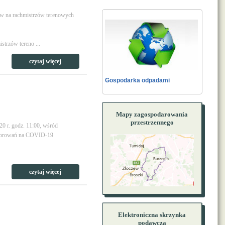
ów na rachmistrzów terenowych
strzów tereno ...
czytaj więcej
Gospodarka odpadami
Mapy zagospodarowania
przestrzennego
0 r. godz. 11:00, wśród
chorowań na COVID-19
czytaj więcej
Elektroniczna skrzynka
podawcza