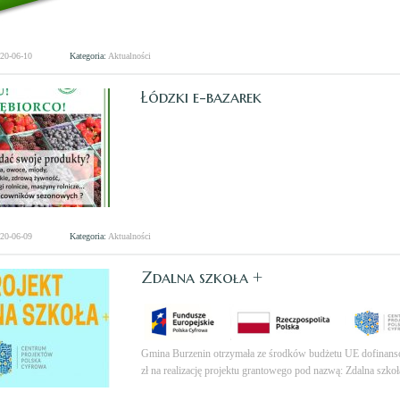
020-06-10
Kategoria:
Aktualności
Łódzki e-bazarek
020-06-09
Kategoria:
Aktualności
Zdalna szkoła +
Gmina Burzenin otrzymała ze środków budżetu UE dofinan
zł na realizację projektu grantowego pod nazwą: Zdalna szkoła