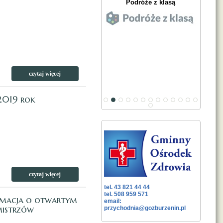
Podróże z klasą
czytaj więcej
 2019 rok
czytaj więcej
tel. 43 821 44 44
tel. 508 959 571
ormacja o otwartym
email:
mistrzów
przychodnia@gozburzenin.pl