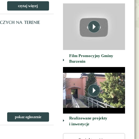
czytaj więcej
czych na terenie
Film Promocyjny Gminy
Burzenin
pokaz ogłoszenie
Realizowane projekty
i inwestycje