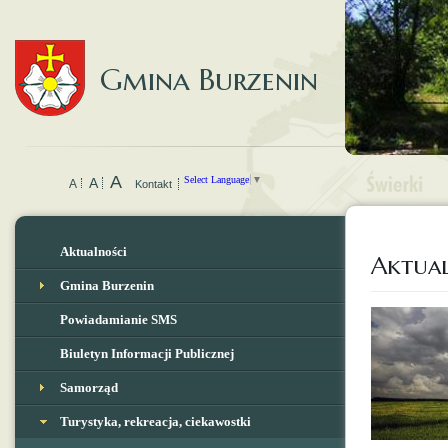
Gmina Burzenin
A
Select Language
▼
A
A
Kontakt
Aktualności
Aktual
Gmina Burzenin
Powiadamianie SMS
Biuletyn Informacji Publicznej
Samorząd
Turystyka, rekreacja, ciekawostki