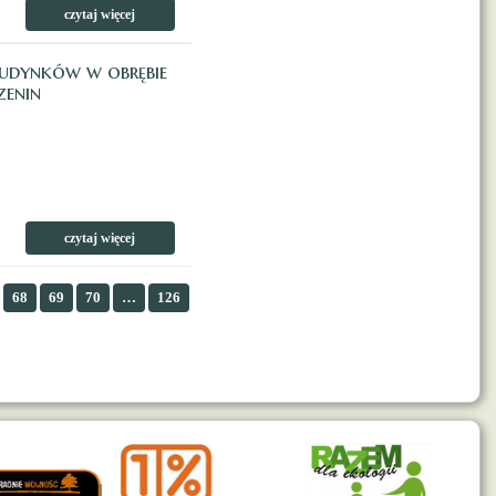
czytaj więcej
budynków w obrębie
zenin
czytaj więcej
68
69
70
…
126