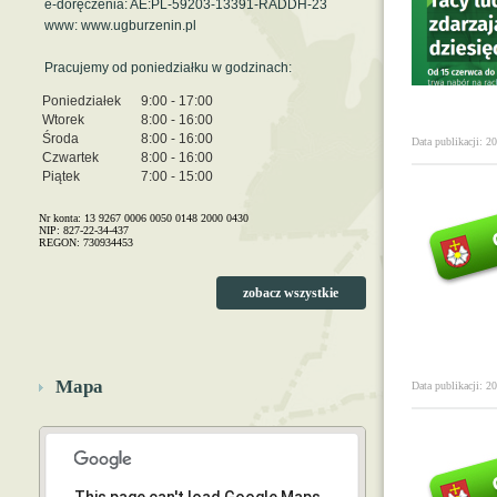
e-doręczenia: AE:PL-59203-13391-RADDH-23
www: www.ugburzenin.pl
Pracujemy od poniedziałku w godzinach:
Poniedziałek
9:00 - 17:00
Wtorek
8:00 - 16:00
Środa
8:00 - 16:00
Data publikacji: 2
Czwartek
8:00 - 16:00
Piątek
7:00 - 15:00
Nr konta: 13 9267 0006 0050 0148 2000 0430
NIP: 827-22-34-437
REGON: 730934453
zobacz wszystkie
Mapa
Data publikacji: 2