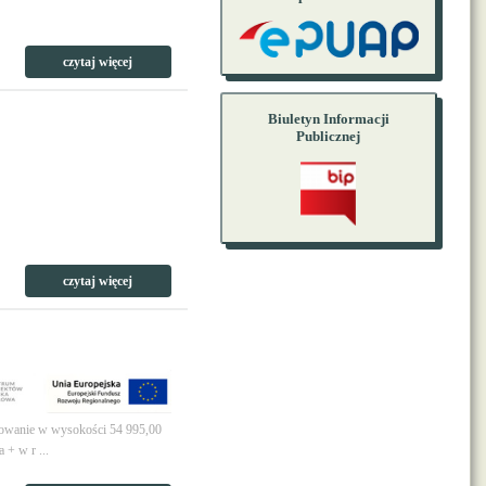
czytaj więcej
Biuletyn Informacji
Publicznej
czytaj więcej
sowanie w wysokości 54 995,00
 + w r ...