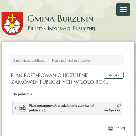
Gmina Burzenin
Biuletyn Informacji Publicznej
Strona główna
Strona Gminy Burzenin
Zamówienia publiczne
Plan zamówień publicznych
PLAN POSTĘPOWAŃ O UDZIELENIE
Metryka
ZAMÓWIEŃ PUBLICZNYCH W 2020 ROKU
Do pobrania
Plan postępowań o udzielenie zamówień
ⓘ
1
publicz v.1
metryczka
drukuj